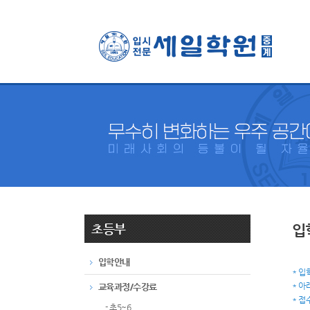
초등부
입
입학안내
* 입
* 아
교육과정/수강료
* 접
- 초5~6