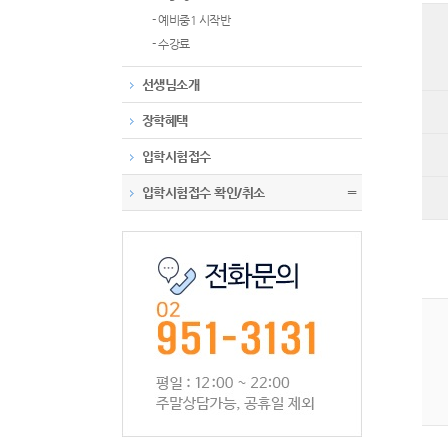
- 예비중1 시작반
- 수강료
선생님소개
장학혜택
입학시험접수
입학시험접수 확인/취소
〓