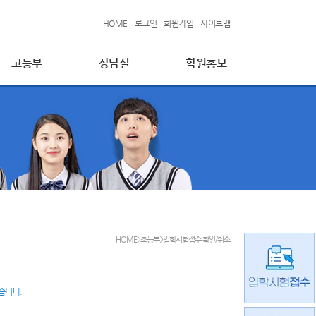
HOME
로그인
회원가입
사이트맵
고등부
상담실
학원홍보
HOME>초등부>입학시험접수 확인/취소
습니다.